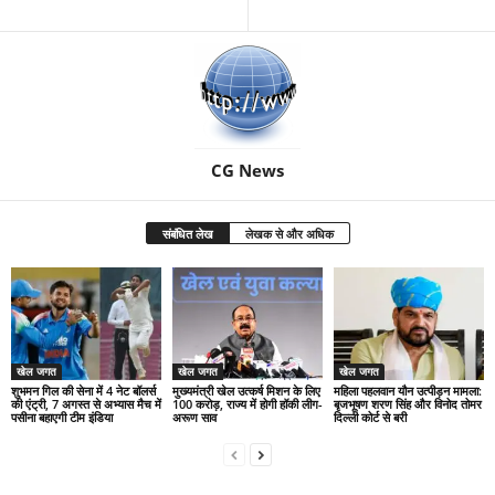
CG News
संबंधित लेख
लेखक से और अधिक
खेल जगत
खेल जगत
खेल जगत
शुभमन गिल की सेना में 4 नेट बॉलर्स
मुख्यमंत्री खेल उत्कर्ष मिशन के लिए
महिला पहलवान यौन उत्पीड़न मामला:
की एंट्री, 7 अगस्त से अभ्यास मैच में
100 करोड़, राज्य में होगी हॉकी लीग-
बृजभूषण शरण सिंह और विनोद तोमर
पसीना बहाएगी टीम इंडिया
अरूण साव
दिल्ली कोर्ट से बरी