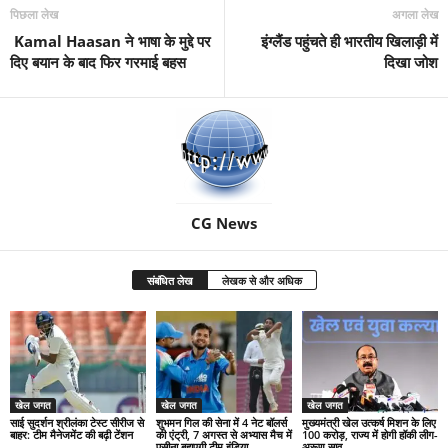
पिछला लेख
अगला लेख
Kamal Haasan ने भाषा के मुद्दे पर
इंग्लैंड पहुंचते ही भारतीय खिलाड़ी में
दिए बयान के बाद फिर गरमाई बहस
दिखा जोश
CG News
संबंधित लेख
लेखक से और अधिक
खेल जगत
खेल जगत
खेल जगत
साई सुदर्शन श्रीलंका टेस्ट सीरीज से
शुभमन गिल की सेना में 4 नेट बॉलर्स
मुख्यमंत्री खेल उत्कर्ष मिशन के लिए
बाहर: टीम मैनेजमेंट की बढ़ी टेंशन
की एंट्री, 7 अगस्त से अभ्यास मैच में
100 करोड़, राज्य में होगी हॉकी लीग-
पसीना बहाएगी टीम इंडिया
अरूण साव