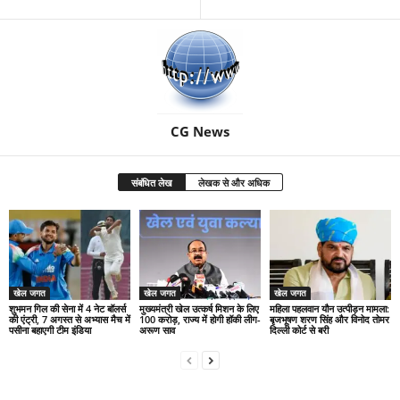
CG News
संबंधित लेख
लेखक से और अधिक
खेल जगत
खेल जगत
खेल जगत
शुभमन गिल की सेना में 4 नेट बॉलर्स
मुख्यमंत्री खेल उत्कर्ष मिशन के लिए
महिला पहलवान यौन उत्पीड़न मामला:
की एंट्री, 7 अगस्त से अभ्यास मैच में
100 करोड़, राज्य में होगी हॉकी लीग-
बृजभूषण शरण सिंह और विनोद तोमर
पसीना बहाएगी टीम इंडिया
अरूण साव
दिल्ली कोर्ट से बरी