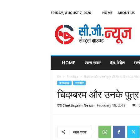
FRIDAY, AUGUST 7, 2026
HOME
ABOUT US
C
G
HOME
खास ख़बर
देश-विदेश
छत्
N
e
होम
मेनस्लाइड
चिदम्बरम और उनके पुत्र की गिरफ्तारी पर 08 मार्च
w
मेनस्लाइड
राजनीति
s
चिदम्बरम और उनके पुत्र
द्वारा
Chattisgarh News
-
February 18, 2019
साझा करना