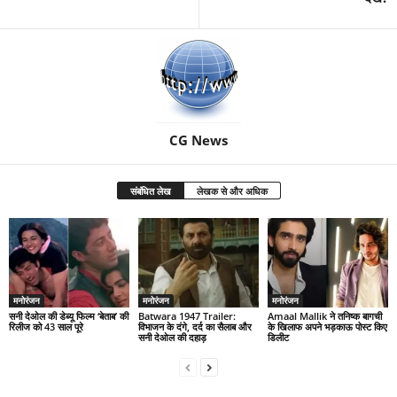
CG News
संबंधित लेख
लेखक से और अधिक
मनोरंजन
मनोरंजन
मनोरंजन
सनी देओल की डेब्यू फिल्म ‘बेताब’ की
Batwara 1947 Trailer:
Amaal Mallik ने तनिष्क बागची
रिलीज को 43 साल पूरे
विभाजन के दंगे, दर्द का सैलाब और
के खिलाफ अपने भड़काऊ पोस्ट किए
सनी देओल की दहाड़
डिलीट