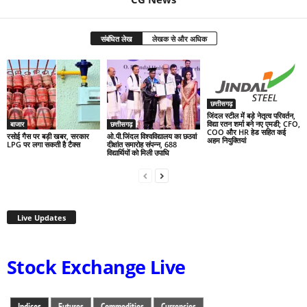
संबंधित लेख
लेखक से और अधिक
छत्तीसगढ़
जिंदल स्टील में बड़े नेतृत्व परिवर्तन,
विद्या रतन शर्मा बने नए एमडी; CFO,
बाजार
छत्तीसगढ़
COO और HR हेड सहित कई
रसोई गैस पर बड़ी खबर, सरकार
ओ.पी.जिंदल विश्वविद्यालय का छठवां
अहम नियुक्तियां
LPG पर लगा सकती है टैक्स
दीक्षांत समारोह संपन्न, 688
विद्यार्थियों को मिली उपाधि
Live Updates
Stock Exchange Live