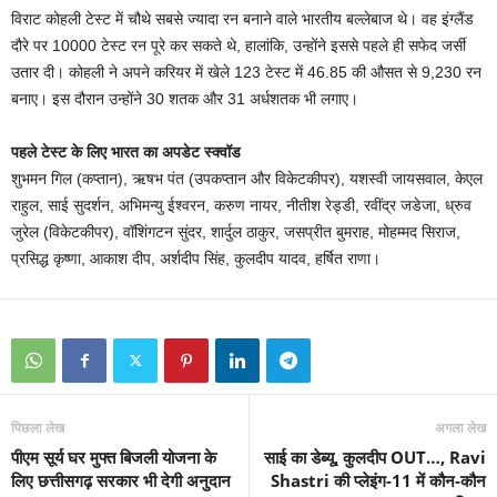
विराट कोहली टेस्‍ट में चौथे सबसे ज्‍यादा रन बनाने वाले भारतीय बल्‍लेबाज थे। वह इंग्‍लैंड
दौरे पर 10000 टेस्ट रन पूरे कर सकते थे, हालांकि, उन्‍होंने इससे पहले ही सफेद जर्सी
उतार दी। कोहली ने अपने करियर में खेले 123 टेस्‍ट में 46.85 की औसत से 9,230 रन
बनाए। इस दौरान उन्‍होंने 30 शतक और 31 अर्धशतक भी लगाए।
पहले टेस्ट के लिए भारत का अपडेट स्‍क्वॉड
शुभमन गिल (कप्तान), ऋषभ पंत (उपकप्तान और विकेटकीपर), यशस्वी जायसवाल, केएल
राहुल, साई सुदर्शन, अभिमन्यु ईश्वरन, करुण नायर, नीतीश रेड्डी, रवींद्र जडेजा, ध्रुव
जुरेल (विकेटकीपर), वॉशिंगटन सुंदर, शार्दुल ठाकुर, जसप्रीत बुमराह, मोहम्मद सिराज,
प्रसिद्ध कृष्णा, आकाश दीप, अर्शदीप सिंह, कुलदीप यादव, हर्षित राणा।
पिछला लेख
अगला लेख
पीएम सूर्य घर मुफ्त बिजली योजना के
साई का डेब्यू, कुलदीप OUT…, Ravi
लिए छत्तीसगढ़ सरकार भी देगी अनुदान
Shastri की प्लेइंग-11 में कौन-कौन