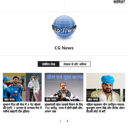
शामिल?
CG News
संबंधित लेख
लेखक से और अधिक
खेल जगत
खेल जगत
खेल जगत
शुभमन गिल की सेना में 4 नेट बॉलर्स
मुख्यमंत्री खेल उत्कर्ष मिशन के लिए
महिला पहलवान यौन उत्पीड़न मामला:
की एंट्री, 7 अगस्त से अभ्यास मैच में
100 करोड़, राज्य में होगी हॉकी लीग-
बृजभूषण शरण सिंह और विनोद तोमर
पसीना बहाएगी टीम इंडिया
अरूण साव
दिल्ली कोर्ट से बरी