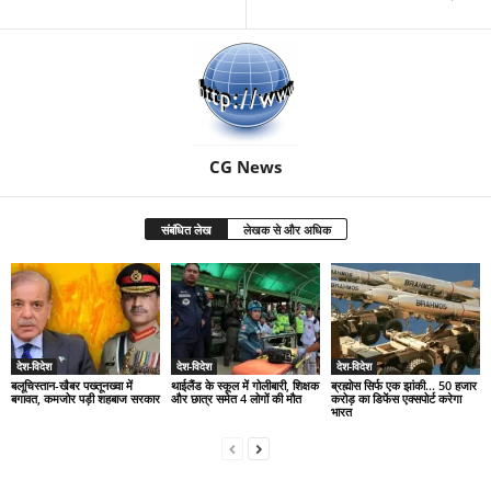
CG News
संबंधित लेख
लेखक से और अधिक
देश-विदेश
देश-विदेश
देश-विदेश
बलूचिस्तान-खैबर पख्तूनख्वा में
थाईलैंड के स्कूल में गोलीबारी, शिक्षक
ब्रह्मोस सिर्फ एक झांकी… 50 हजार
बगावत, कमजोर पड़ी शहबाज सरकार
और छात्र समेत 4 लोगों की मौत
करोड़ का डिफेंस एक्सपोर्ट करेगा
भारत