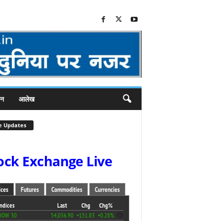
जन
आलेख
e Updates
ock Exchange Live