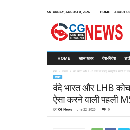
SATURDAY, AUGUST 8, 2026
HOME
ABOUT U
C
G
HOME
खास ख़बर
देश-विदेश
छत्
N
e
होम
बाजार
वंदे भारत और LHB कोच के पहिए बनाएगी ये छोटी सी कंप
w
बाजार
s
वंदे भारत और LHB कोच क
ऐसा करने वाली पहली
द्वारा
CG News
-
June 22, 2025
0