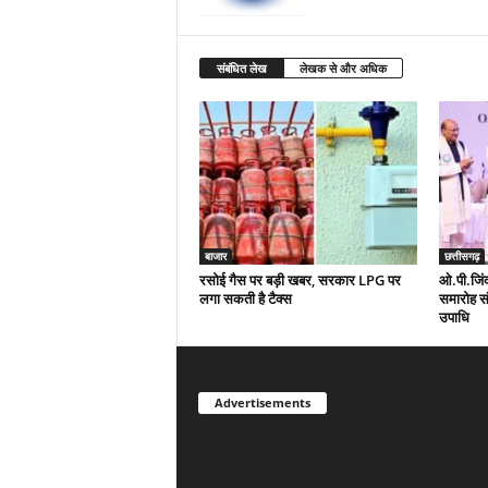
संबंधित लेख
लेखक से और अधिक
बाजार
छत्तीसगढ़
रसोई गैस पर बड़ी खबर, सरकार LPG पर
ओ.पी.जिंदल
लगा सकती है टैक्स
समारोह संप
उपाधि
Advertisements