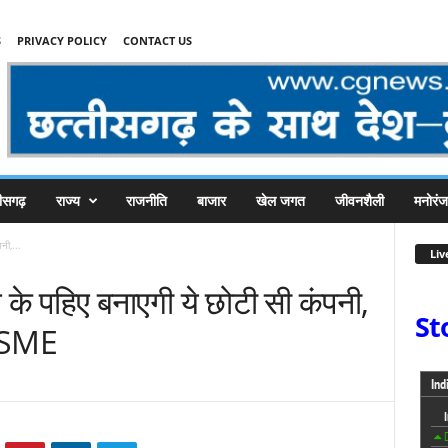
S
PRIVACY POLICY
CONTACT US
तीसगढ़
राज्य
राजनीति
बाजार
खेल जगत
जीवनशैली
मनोरं
नी,...
Liv
े पहिए बनाएगी ये छोटी सी कंपनी,
St
 MSME