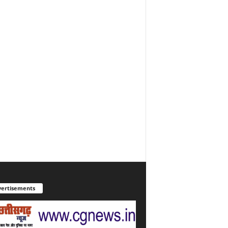
ertisements