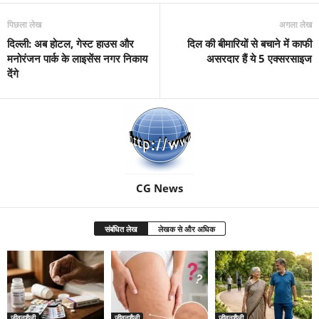
पिछला लेख
अगला लेख
दिल्ली: अब होटल, गेस्ट हाउस और
दिल की बीमारियों से बचाने में काफी
मनोरंजन पार्क के लाइसेंस नगर निकाय
असरदार हैं ये 5 एक्सरसाइज
देंगे
CG News
संबंधित लेख
लेखक से और अधिक
जीवनशैली
जीवनशैली
जीवनशैली