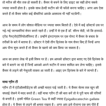
तो मरीज की मौत तक हो सकती है। कैंसर से बचने के ल‍िए डाइट का सही होना सबसे
ज्‍यादा जरूरी होता है। इसके साथ हेल्‍दी रूटीन को भी फॉलो करना चाह‍िए। अगर आप ऐसा
करते हैं तो कैंसर समेत कई बीमार‍ियां आपके आसपास भी नहीं भटकेंगी।
आज के समय में लोग सोशल मीड‍िया पर ज्‍यादा समय ब‍िताते हैं। ऐसे में कई डॉक्‍टर्स उस पर
नई-नई जानकार‍ियां शेयर करते रहते हैं। उन्‍हीं में से एक हैं डॉ. सौरभ सेठी, जो क‍ि हारवर्ड-
ट्रेंड गैस्ट्रोएंटीरियोलॉजिस्ट हैं। उन्‍होंने इंस्‍टाग्राम पर एक पोस्‍ट में कैंसर के बचाव के
तरीकों के बारे में बताया है। डॉक्‍टर ने ऐसी तीन ड्रि‍ंक्‍स के नाम शेयर क‍िए हैं ज‍िन्‍हें अगर
आप पीना शुरू करते हैं तो कैंसर के खतरे को कम क‍िया जा सकता है।
आज का हमारा लेख भी इसी वि‍षय पर है। हम आपको डॉक्‍टर द्वारा बताए गए ऐसे ड्र‍िंक्‍स के
बारे में बताने जा रहे हैं ज‍िन्‍हें आपको अपने रूटीन में जरूर शाम‍िल कर लेना चाहि‍ए। इससे
कैंसर से लड़ने की नेचुरली ताकत आ जाती है। आइए उन ड्रि‍ंक्‍स के बारे में जानते हैं।
माचा ग्रीन टी
ग्रीन टी में एंटीऑक्सीडेंट्स की अच्‍छी मात्रा पाई जाती है। ये कैंसर सेल्‍स तक खून की
सप्लाई रोकने में मदद करते हैं। वहीं माचा ग्रीन टी की बात करें तो ये पूरी चाय की पत्तियों
से बनती है। इसमें नॉर्मल Green Tea से कहीं ज्‍यादा Epigallocatechin gallate
होता है। ये कैंसर से लड़ने की क्षमता रखता है। अगर आप इसे रोजाना एक कप पीते हैं