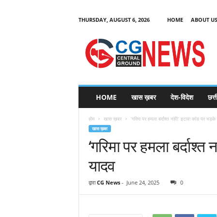
THURSDAY, AUGUST 6, 2026
HOME
ABOUT U
C
G
HOME
खास ख़बर
देश-विदेश
छत्
N
e
होम
खास ख़बर
‘गरिमा पर हमला बर्दाश्त नहीं!’ इटावा कांड पर भड़
w
खास ख़बर
s
‘गरिमा पर हमला बर्दाश्त
यादव
द्वारा
CG News
-
June 24, 2025
0