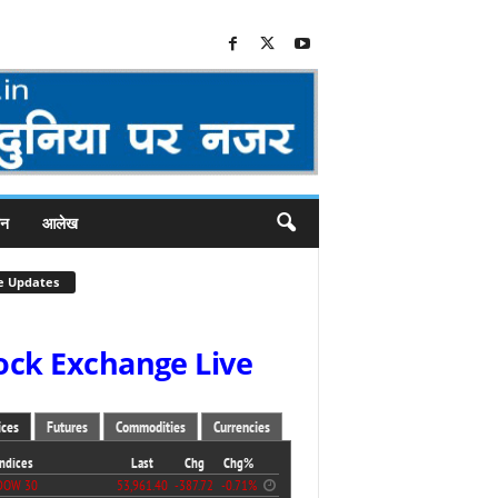
जन
आलेख
e Updates
ock Exchange Live