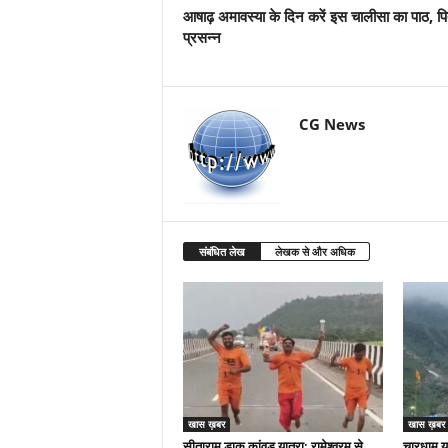
आषाढ़ अमावस्या के दिन करें इस चालीसा का पाठ, पितृ
प्रसन्न
CG News
संबंधित लेख
लेखक से और अधिक
खास ख़बर
खास ख़बर
सीताराम डाक कांवड़ यात्रा: रामेश्वरम से
चारधाम या