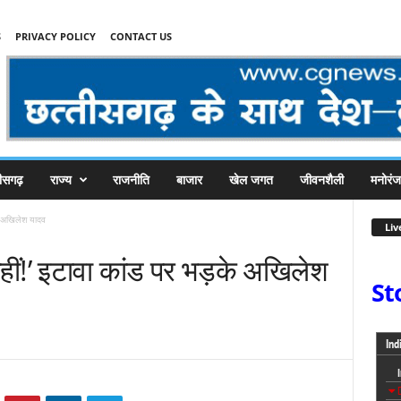
S
PRIVACY POLICY
CONTACT US
तीसगढ़
राज्य
राजनीति
बाजार
खेल जगत
जीवनशैली
मनोरं
के अखिलेश यादव
Liv
 नहीं!’ इटावा कांड पर भड़के अखिलेश
St