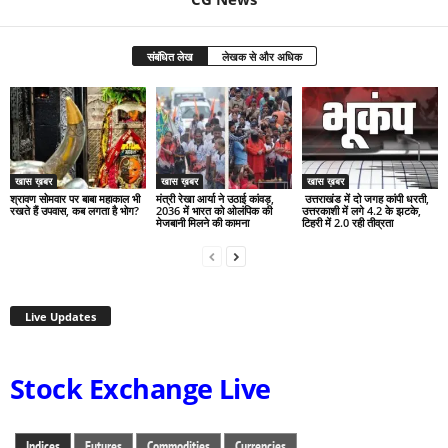
संबंधित लेख
लेखक से और अधिक
खास ख़बर
खास ख़बर
खास ख़बर
श्रावण सोमवार पर बाबा महाकाल भी
मंत्री रेखा आर्या ने उठाई कांवड़,
उत्तराखंड में दो जगह कांपी धरती,
रखते हैं उपवास, कब लगता है भोग?
2036 में भारत को ओलंपिक की
उत्तरकाशी में लगे 4.2 के झटके,
मेजबानी मिलने की कामना
टिहरी में 2.0 रही तीव्रता
Live Updates
Stock Exchange Live