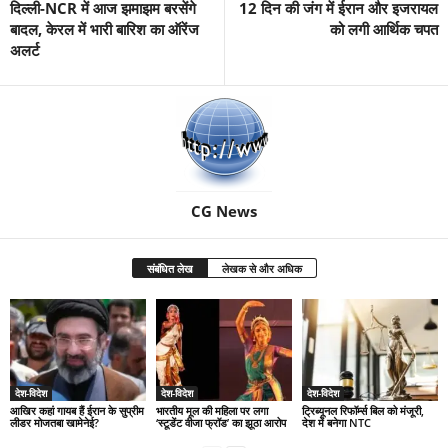
दिल्ली-NCR में आज झमाझम बरसेंगे
12 दिन की जंग में ईरान और इजरायल
बादल, केरल में भारी बारिश का ऑरेंज
को लगी आर्थिक चपत
अलर्ट
CG News
संबंधित लेख
लेखक से और अधिक
देश-विदेश
देश-विदेश
देश-विदेश
आखिर कहां गायब हैं ईरान के सुप्रीम
भारतीय मूल की महिला पर लगा
ट्रिब्यूनल रिफॉर्म्स बिल को मंजूरी,
लीडर मोजतबा खामेनेई?
‘स्टूडेंट वीजा फ्रॉड’ का झूठा आरोप
देश में बनेगा NTC