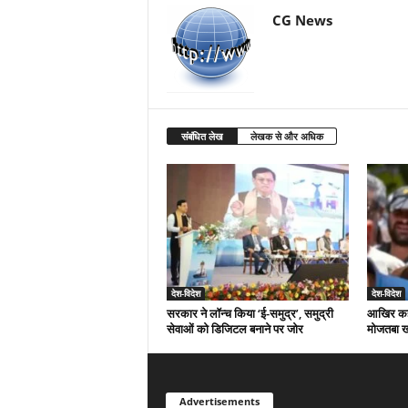
CG News
संबंधित लेख
लेखक से और अधिक
देश-विदेश
देश-विदेश
सरकार ने लॉन्च किया ‘ई-समुद्र’, समुद्री
आखिर कहां
सेवाओं को डिजिटल बनाने पर जोर
मोजतबा ख
Advertisements