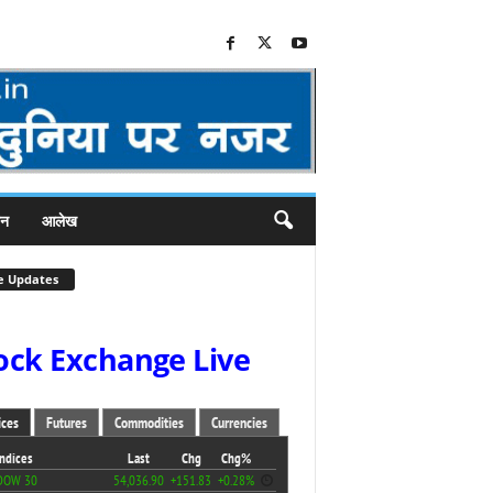
जन
आलेख
e Updates
ock Exchange Live