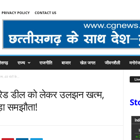
PRIVACY POLICY
CONTACT US
तीसगढ़
राज्य
राजनीति
बाजार
खेल जगत
जीवनशैली
मनोरं
, 48 घंटों के...
Liv
्रेड डील को लेकर उलझन खत्म,
St
ड़ा समझौता!