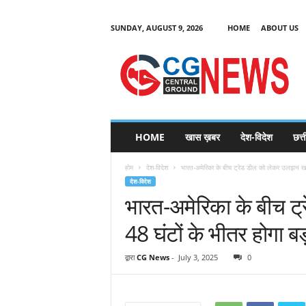
SUNDAY, AUGUST 9, 2026
HOME
ABOUT US
C
G
HOME
खास ख़बर
देश-विदेश
छत्
N
e
होम
देश-विदेश
भारत-अमेरिका के बीच ट्रेड डील को लेकर उलझन खत्म
w
देश-विदेश
s
भारत-अमेरिका के बीच ट
48 घंटों के भीतर होगा ब
द्वारा
CG News
-
July 3, 2025
0