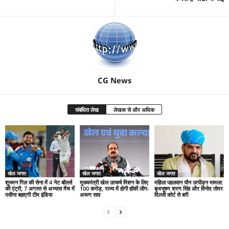
CG News
संबंधित लेख
लेखक से और अधिक
खेल जगत
खेल जगत
खेल जगत
शुभमन गिल की सेना में 4 नेट बॉलर्स
मुख्यमंत्री खेल उत्कर्ष मिशन के लिए
महिला पहलवान यौन उत्पीड़न मामला:
की एंट्री, 7 अगस्त से अभ्यास मैच में
100 करोड़, राज्य में होगी हॉकी लीग-
बृजभूषण शरण सिंह और विनोद तोमर
पसीना बहाएगी टीम इंडिया
अरूण साव
दिल्ली कोर्ट से बरी