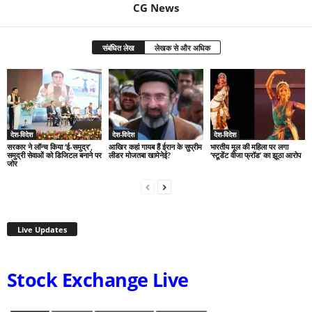
CG News
संबंधित लेख
लेखक से और अधिक
देश-विदेश
देश-विदेश
देश-विदेश
सरकार ने लॉन्च किया ‘ई-समुद्र’,
आखिर कहां गायब हैं ईरान के सुप्रीम
भारतीय मूल की महिला पर लगा
समुद्री सेवाओं को डिजिटल बनाने पर
लीडर मोजतबा खामेनेई?
‘स्टूडेंट वीजा फ्रॉड’ का झूठा आरोप
जोर
Live Updates
Stock Exchange Live