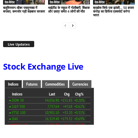
देश-विदेश
देश-विदेश
देश-विदेश
बलूचिस्तान-खैबर पख्तूनख्वा में
थाईलैंड के स्कूल में गोलीबारी, शिक्षक
ब्रह्मोस सिर्फ एक झांकी… 50 हजार
बगावत, कमजोर पड़ी शहबाज सरकार
और छात्र समेत 4 लोगों की मौत
करोड़ का डिफेंस एक्सपोर्ट करेगा
भारत
Live Updates
Stock Exchange Live