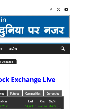
जन
आलेख
e Updates
ock Exchange Live