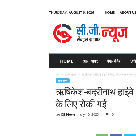
THURSDAY, AUGUST 6, 2026
HOME
ABOUT U
C
G
HOME
खास ख़बर
देश-विदेश
छत्
N
e
होम
खास ख़बर
ऋषिकेश-बदरीनाथ हाईवे बाधित, केदारनाथ यात्रा 
w
खास ख़बर
s
ऋषिकेश-बदरीनाथ हाईवे 
के लिए रोकी गई
द्वारा
CG News
-
July 10, 2025
0