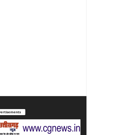
ertisements