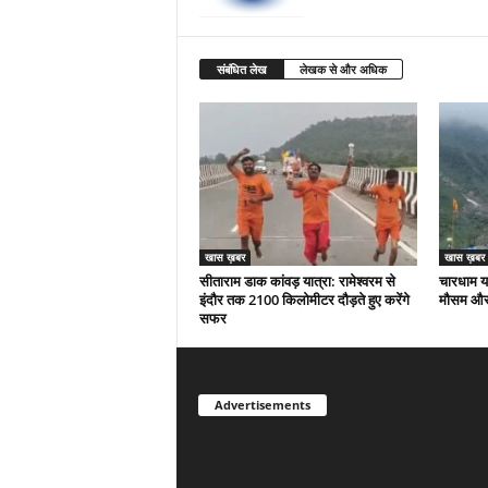
संबंधित लेख
लेखक से और अधिक
खास ख़बर
खास ख़बर
सीताराम डाक कांवड़ यात्रा: रामेश्वरम से
चारधाम या
इंदौर तक 2100 किलोमीटर दौड़ते हुए करेंगे
मौसम और 
सफर
Advertisements