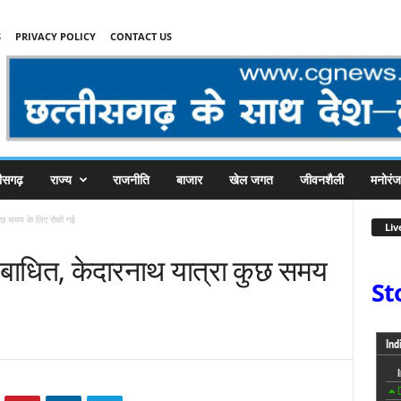
S
PRIVACY POLICY
CONTACT US
तीसगढ़
राज्य
राजनीति
बाजार
खेल जगत
जीवनशैली
मनोरं
कुछ समय के लिए रोकी गई
Liv
बाधित, केदारनाथ यात्रा कुछ समय
St