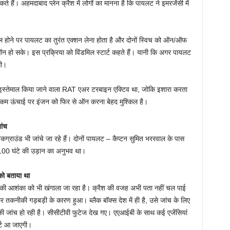
ं। अहमदाबाद प्‍लेन क्रैश में लोगों का मानना है कि पायलट ने इमरजेंसी में
ल होने पर पायलट का तुरंत एक्‍शन लेना होता है और दोनों स्विच को ऑन/ऑफ
 हो सके। इस प्रक्रिया को विंडमिल स्‍टार्ट कहते हैं। यानी कि अगर पायलट
गी।
 में इस्‍तेमाल किया जाने वाला RAT एअर टरबाइन एक्टिव था, जोकि इशारा करता
नी कम ऊंचाई पर इंजन को फिर से ऑन करना बेहद मुश्किल है।
ांच
बैकग्राउंड भी जांचे जा रहे हैं। दोनों पायलट – कैप्टन सुमित भररवाल के पास
100 घंटे की उड़ान का अनुभव था।
को बताया था
िश की आशंका को भी खंगाला जा रहा है। क्रैश की वजह अभी पता नहीं चल पाई
फिर तकनीकी गड़बड़ी के कारण हुआ। ब्‍लैक बॉक्‍स देश में ही है, उसे जांच के लिए
 जांच हो रही है। सीसीटीवी फुटेज देख गए। एएआईबी के साथ कई एजेंसियां
ोर्ट आ जाएगी।