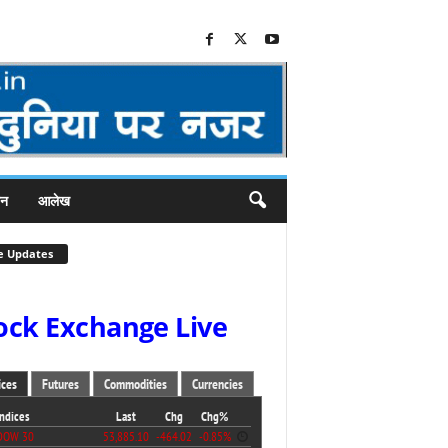
जन
आलेख
e Updates
ock Exchange Live