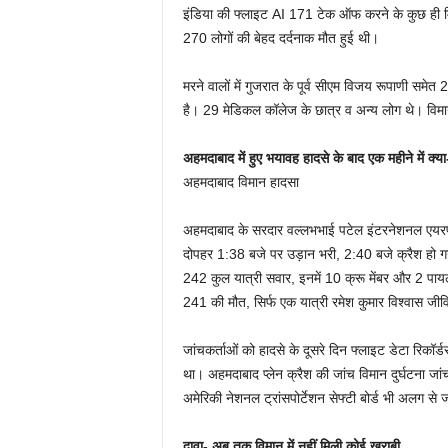
इंडिया की फ्लाइट AI 171 टेक ऑफ करने के कुछ ही मि
270 लोगों की बेहद दर्दनाक मौत हुई थी।
मरने वालों में गुजरात के पूर्व सीएम विजय रूपाणी समेत 
है। 29 मेडिकल कॉलेज के छात्र व अन्‍य लोग थे। विमान 
अहमदाबाद में हुए भयावह हादसे के बाद एक महीने में क्‍या-
अहमदाबाद विमान हादसा
अहमदाबाद के सरदार वल्लभभाई पटेल इंटरनेशनल एयरपो
दोपहर 1:38 बजे पर उड़ान भरी, 2:40 बजे क्रैश हो 
242 कुल यात्री सवार, इनमें 10 क्रू मेंबर और 2 पा
241 की मौत, सिर्फ एक यात्री रमेश कुमार विश्‍वास जी
जांचकर्ताओं को हादसे के दूसरे दिन फ्लाइट डेटा रिक
था। अहमदाबाद प्‍लेन क्रैश की जांच विमान दुर्घटना जा
अमेरिकी नेशनल ट्रांसपोर्टेशन सेफ्टी बोर्ड भी अलग से 
दावा- अब तक विमान में नहीं मिली कोई खराबी