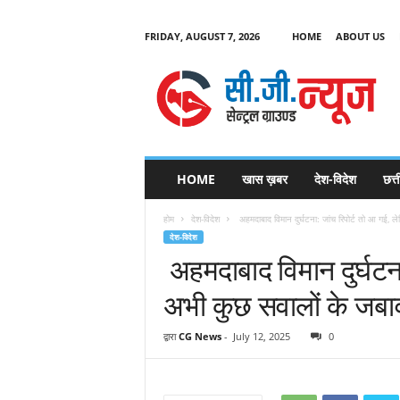
FRIDAY, AUGUST 7, 2026
HOME
ABOUT US
C
G
HOME
खास ख़बर
देश-विदेश
छत्
N
e
होम
देश-विदेश
अहमदाबाद विमान दुर्घटना: जांच रिपोर्ट तो आ गई, ल
w
देश-विदेश
s
अहमदाबाद विमान दुर्घटना
अभी कुछ सवालों के जबाव 
द्वारा
CG News
-
July 12, 2025
0