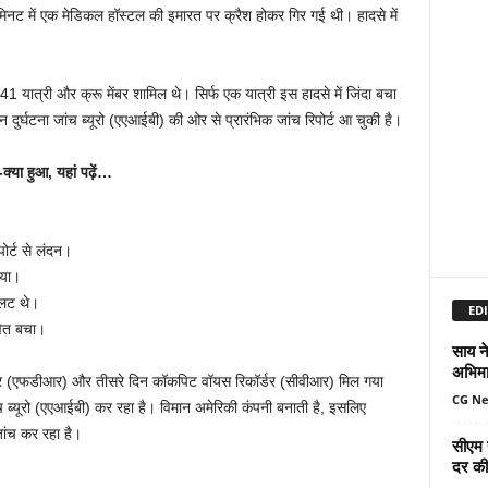
नट में एक मेडिकल हॉस्टल की इमारत पर क्रैश होकर गिर गई थी। हादसे में
241 यात्री और क्रू मेंबर शामिल थे। सिर्फ एक यात्री इस हादसे में जिंदा बचा
दुर्घटना जांच ब्यूरो (एएआईबी) की ओर से प्रारंभिक जांच रिपोर्ट आ चुकी है।
क्‍या हुआ, यहां पढ़ें…
र्ट से लंदन।
गया।
यलट थे।
EDI
वित बचा।
साय ने
अभिमा
ॉर्डर (एफडीआर) और तीसरे दिन कॉकपिट वॉयस रिकॉर्डर (सीवीआर) मिल गया
CG N
ंच ब्यूरो (एएआईबी) कर रहा है। विमान अमेरिकी कंपनी बनाती है, इसलिए
जांच कर रहा है।
सीएम 
दर की 