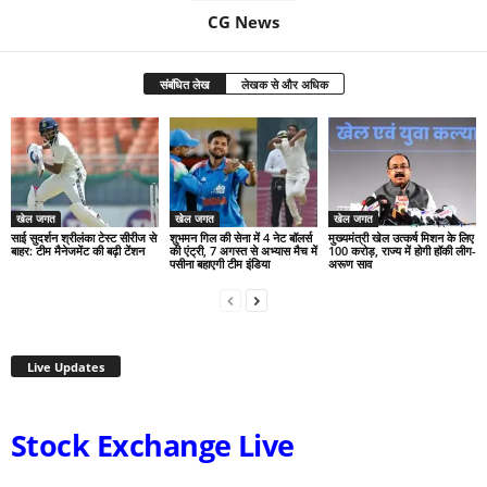
CG News
संबंधित लेख
लेखक से और अधिक
खेल जगत
खेल जगत
खेल जगत
साई सुदर्शन श्रीलंका टेस्ट सीरीज से
शुभमन गिल की सेना में 4 नेट बॉलर्स
मुख्यमंत्री खेल उत्कर्ष मिशन के लिए
बाहर: टीम मैनेजमेंट की बढ़ी टेंशन
की एंट्री, 7 अगस्त से अभ्यास मैच में
100 करोड़, राज्य में होगी हॉकी लीग-
पसीना बहाएगी टीम इंडिया
अरूण साव
Live Updates
Stock Exchange Live