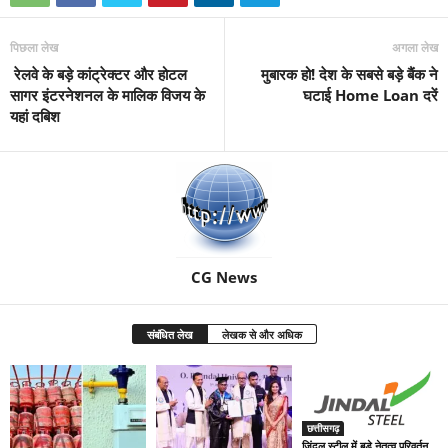
पिछला लेख
अगला लेख
रेलवे के बड़े कांट्रेक्टर और होटल
मुबारक हो! देश के सबसे बड़े बैंक ने
सागर इंटरनेशनल के मालिक विजय के
घटाई Home Loan दरें
यहां दबिश
CG News
संबंधित लेख
लेखक से और अधिक
छत्तीसगढ़
जिंदल स्टील में बड़े नेतृत्व परिवर्तन,