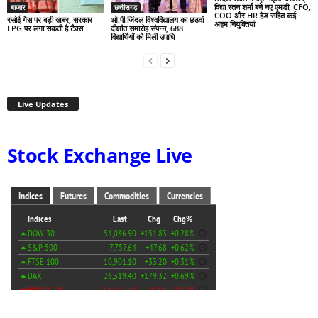
विद्या रतन शर्मा बने नए एमडी; CFO,
बाजार
छत्तीसगढ़
COO और HR हेड सहित कई
रसोई गैस पर बड़ी खबर, सरकार
ओ.पी.जिंदल विश्वविद्यालय का छठवां
अहम नियुक्तियां
LPG पर लगा सकती है टैक्स
दीक्षांत समारोह संपन्न, 688
विद्यार्थियों को मिली उपाधि
Live Updates
Stock Exchange Live