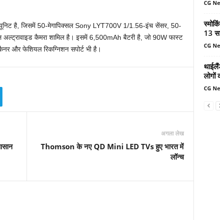
CG N
स्मोकि
ा यूनिट है, जिसमें 50-मेगापिक्सल Sony LYT700V 1/1.56-इंच सेंसर, 50-
13 सा
्सल अल्ट्रावाइड कैमरा शामिल है। इसमें 6,500mAh बैटरी है, जो 90W फास्ट
CG N
ट स्कैनर और फेशियल रिकग्निशन सपोर्ट भी है।
थाईलैं
लोगों 
CG N
अगला लेख
 आसान
Thomson के नए QD Mini LED TVs हुए भारत में
लॉन्च