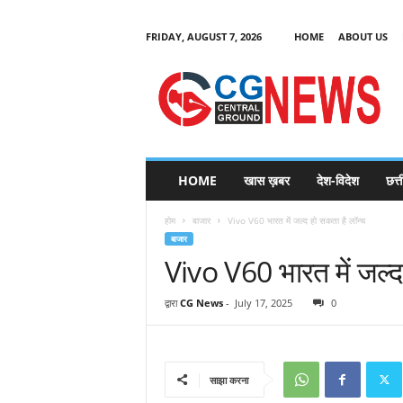
FRIDAY, AUGUST 7, 2026
HOME
ABOUT US
C
G
HOME
खास ख़बर
देश-विदेश
छत्
N
e
होम
बाजार
Vivo V60 भारत में जल्द हो सकता है लॉन्च
w
बाजार
s
Vivo V60 भारत में जल्द
द्वारा
CG News
-
July 17, 2025
0
साझा करना