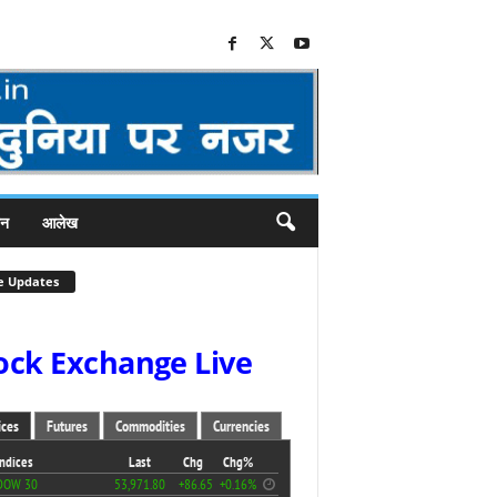
जन
आलेख
e Updates
ock Exchange Live