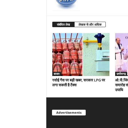
संबंधित लेख
लेखक से और अधिक
बाजार
छत्तीसगढ़
रसोई गैस पर बड़ी खबर, सरकार LPG पर
ओ.पी.जिंदल
लगा सकती है टैक्स
समारोह संप
उपाधि
Advertisements