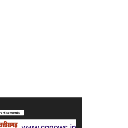
ertisements