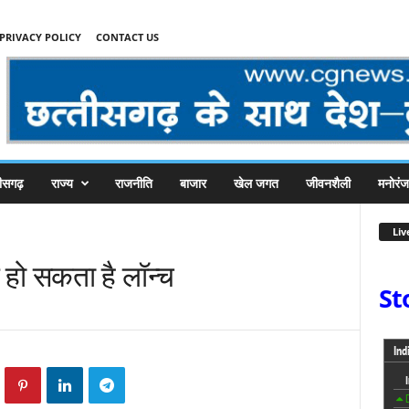
PRIVACY POLICY
CONTACT US
तीसगढ़
राज्य
राजनीति
बाजार
खेल जगत
जीवनशैली
मनोरं
Liv
 हो सकता है लॉन्च
St