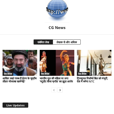
CG News
संबंधित लेख
लेखक से और अधिक
देश-विदेश
देश-विदेश
देश-विदेश
आखिर कहां गायब हैं ईरान के सुप्रीम
भारतीय मूल की महिला पर लगा
ट्रिब्यूनल रिफॉर्म्स बिल को मंजूरी,
लीडर मोजतबा खामेनेई?
‘स्टूडेंट वीजा फ्रॉड’ का झूठा आरोप
देश में बनेगा NTC
Live Updates