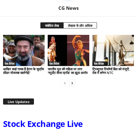
CG News
संबंधित लेख
लेखक से और अधिक
देश-विदेश
देश-विदेश
देश-विदेश
आखिर कहां गायब हैं ईरान के सुप्रीम
भारतीय मूल की महिला पर लगा
ट्रिब्यूनल रिफॉर्म्स बिल को मंजूरी,
लीडर मोजतबा खामेनेई?
‘स्टूडेंट वीजा फ्रॉड’ का झूठा आरोप
देश में बनेगा NTC
Live Updates
Stock Exchange Live