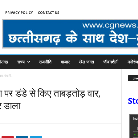
S
PRIVACY POLICY
CONTACT US
तीसगढ़
राज्य
राजनीति
बाजार
खेल जगत
जीवनशैली
मनोरं
ार, बेरहमी...
Liv
 पर डंडे से किए ताबड़तोड़ वार,
St
र डाला