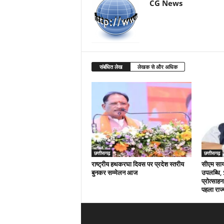
CG News
संबंधित लेख
लेखक से और अधिक
छत्तीसगढ़
छत्तीसगढ़
राष्ट्रीय हथकरघा दिवस पर प्रदेश स्तरीय
सीएम साय क
बुनकर सम्मेलन आज
उपलब्धि,
प्रोत्साहन
पहला राज्