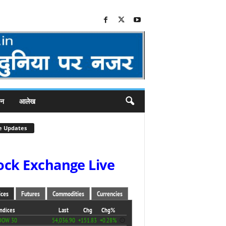
जन
आलेख
e Updates
ock Exchange Live