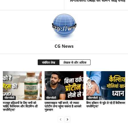
CG News
संबंधित लेख
लेखक से और अधिक
जीवनशैली
जीवनशैली
जीवनशैली
मजबूत हड्डियों के लिए सभी को
एक्सरसाइज नहीं करते, तो ज्यादा
बिना डॉक्टर से पूछे ले रहे हैं कैल्शियम
चाहिए कैल्शियम और विटामिन-डी
प्रोटीन लेना पहुंचा सकता है आपको
सप्लीमेंट्स?
सप्लीमेंट्स?
नुकसान