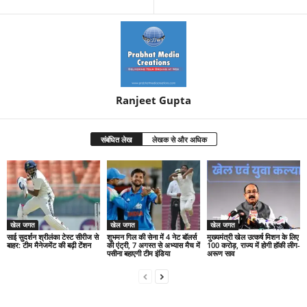
Ranjeet Gupta
संबंधित लेख
लेखक से और अधिक
खेल जगत
खेल जगत
खेल जगत
साई सुदर्शन श्रीलंका टेस्ट सीरीज से
शुभमन गिल की सेना में 4 नेट बॉलर्स
मुख्यमंत्री खेल उत्कर्ष मिशन के लिए
बाहर: टीम मैनेजमेंट की बढ़ी टेंशन
की एंट्री, 7 अगस्त से अभ्यास मैच में
100 करोड़, राज्य में होगी हॉकी लीग-
पसीना बहाएगी टीम इंडिया
अरूण साव