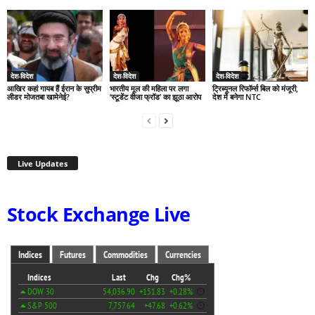
देश-विदेश
देश-विदेश
देश-विदेश
आखिर कहां गायब हैं ईरान के सुप्रीम
भारतीय मूल की महिला पर लगा
ट्रिब्यूनल रिफॉर्म्स बिल को मंजूरी,
लीडर मोजतबा खामेनेई?
‘स्टूडेंट वीजा फ्रॉड’ का झूठा आरोप
देश में बनेगा NTC
Live Updates
Stock Exchange Live