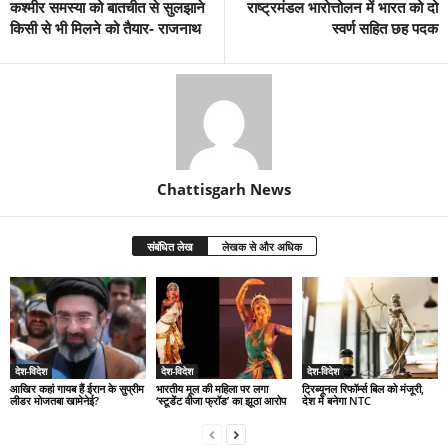
कश्मीर समस्या को बातचीत से सुलझाने
राष्ट्रमंडल भारोत्तोलन में भारत को दो
किसी से भी मिलने को तैयार- राजनाथ
स्वर्ण सहित छह पदक
Chattisgarh News
संबंधित लेख
लेखक से और अधिक
देश-विदेश
देश-विदेश
देश-विदेश
आखिर कहां गायब हैं ईरान के सुप्रीम
भारतीय मूल की महिला पर लगा
ट्रिब्यूनल रिफॉर्म्स बिल को मंजूरी,
लीडर मोजतबा खामेनेई?
‘स्टूडेंट वीजा फ्रॉड’ का झूठा आरोप
देश में बनेगा NTC