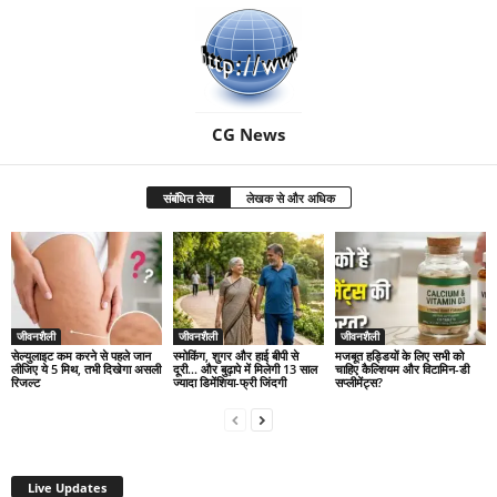
CG News
संबंधित लेख
लेखक से और अधिक
जीवनशैली
जीवनशैली
जीवनशैली
सेल्युलाइट कम करने से पहले जान
स्मोकिंग, शुगर और हाई बीपी से
मजबूत हड्डियों के लिए सभी को
लीजिए ये 5 मिथ, तभी दिखेगा असली
दूरी… और बुढ़ापे में मिलेगी 13 साल
चाहिए कैल्शियम और विटामिन-डी
रिजल्ट
ज्यादा डिमेंशिया-फ्री जिंदगी
सप्लीमेंट्स?
Live Updates