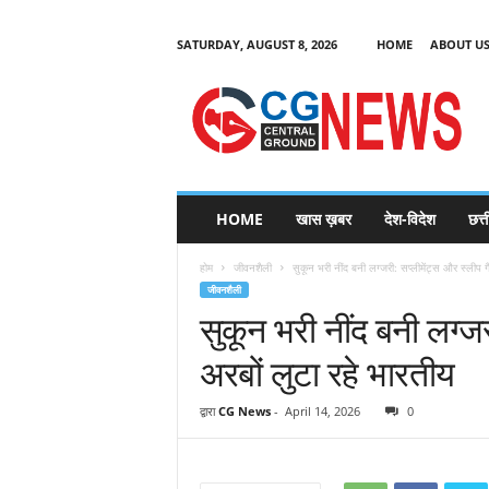
SATURDAY, AUGUST 8, 2026
HOME
ABOUT U
C
G
HOME
खास ख़बर
देश-विदेश
छत्
N
e
होम
जीवनशैली
सुकून भरी नींद बनी लग्जरी: सप्लीमेंट्स और स्लीप ग
w
जीवनशैली
s
सुकून भरी नींद बनी लग्जर
अरबों लुटा रहे भारतीय
द्वारा
CG News
-
April 14, 2026
0