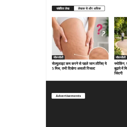
संबंधित लेख
लेखक से और अधिक
जीवनशैली
जीवनशैली
सेल्युलाइट कम करने से पहले जान लीजिए ये
स्मोकिंग,
5 मिथ, तभी दिखेगा असली रिजल्ट
बुढ़ापे मे
जिंदगी
Advertisements