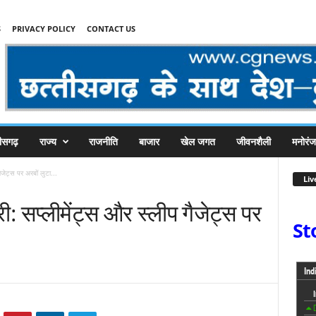
S
PRIVACY POLICY
CONTACT US
तीसगढ़
राज्य
राजनीति
बाजार
खेल जगत
जीवनशैली
मनोरं
ैजेट्स पर अरबों लुटा...
Liv
ी: सप्लीमेंट्स और स्लीप गैजेट्स पर
St