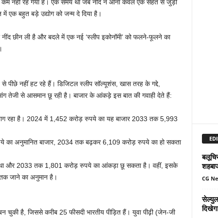
 से कम नहीं रह गया है। एक समय था जब नींद न आना केवल एक सेहत से जुड़ी
ें एक बहुत बड़े उद्योग को जन्म दे दिया है।
ी नींद छीन ली है और बदले में एक नई ‘स्लीप इकोनॉमी’ को फलने-फूलने का
।
से पीछे नहीं हट रहे हैं। डिजिटल स्लीप सॉल्यूशंस, खास तरह के गद्दे,
मांग तेजी से आसमान छू रही है। बाजार के आंकड़े इस बात की गवाही देते हैं:
तार से भाग रहा है। 2024 में 1,452 करोड़ रुपये का यह बाजार 2033 तक 5,993
EDI
ुपये का अनुमानित बाजार, 2034 तक बढ़कर 6,109 करोड़ रुपये का हो सकता
बलूचिस
शहबा
 था और 2033 तक 1,801 करोड़ रुपये का आंकड़ा छू सकता है। वहीं, इसके
तक जाने का अनुमान है।
CG N
सेल्य
दिखेग
ी बन चुकी है, जिससे करीब 25 फीसदी भारतीय पीड़ित हैं। युवा पीढ़ी (जेन-जी