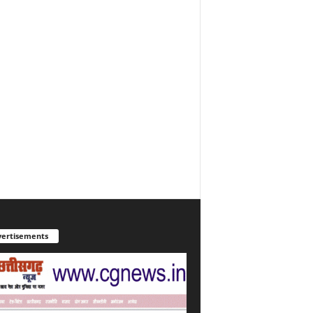
ertisements