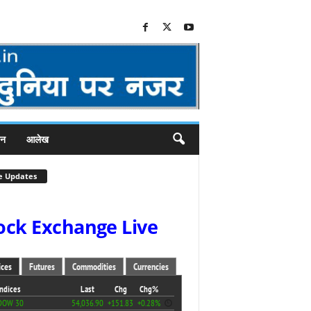
जन
आलेख
e Updates
ock Exchange Live