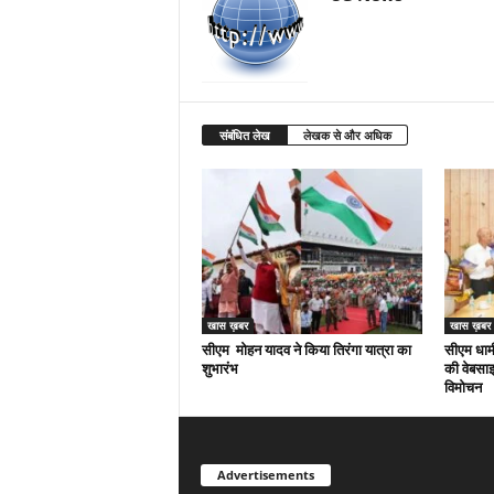
संबंधित लेख
लेखक से और अधिक
खास ख़बर
खास ख़बर
सीएम मोहन यादव ने किया तिरंगा यात्रा का
सीएम धामी
शुभारंभ
की वेबसाइ
विमोचन
Advertisements