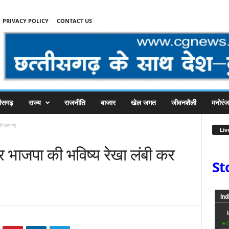
PRIVACY POLICY
CONTACT US
तीसगढ़
राज्य
राजनीति
बाजार
खेल जगत
जीवनशैली
मनोरं
बी कर गए...
Liv
र भाजपा की भविष्य रेखा लंबी कर
St