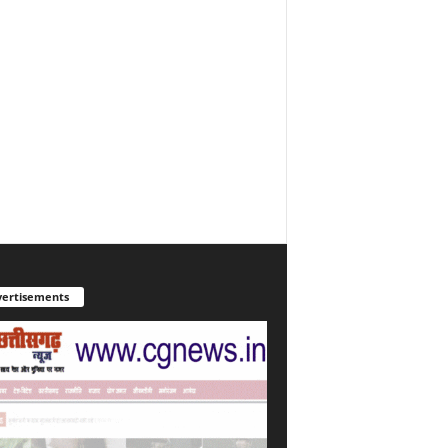
ertisements