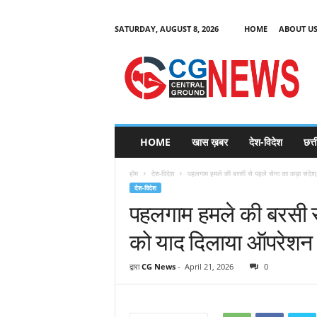
SATURDAY, AUGUST 8, 2026
HOME
ABOUT U
C
G
HOME
खास ख़बर
देश-विदेश
छत्
N
e
होम
देश-विदेश
पहलगाम हमले की बरसी से पहले सेना का कड़ा संदेश
w
देश-विदेश
s
पहलगाम हमले की बरसी स
को याद दिलाया ऑपरेशन स
द्वारा
CG News
-
April 21, 2026
0