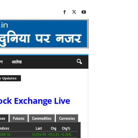
जन
आलेख
e Updates
ock Exchange Live