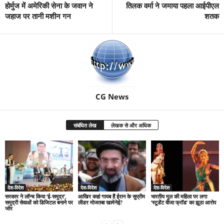
होर्मुज में अमेरिकी सेना के जवान ने
तिलक वर्मा ने जमाया पहला आईपीएल
जहाज पर तानी मशीन गन
शतक
CG News
संबंधित लेख
लेखक से और अधिक
देश-विदेश
देश-विदेश
देश-विदेश
सरकार ने लॉन्च किया ‘ई-समुद्र’,
आखिर कहां गायब हैं ईरान के सुप्रीम
भारतीय मूल की महिला पर लगा
समुद्री सेवाओं को डिजिटल बनाने पर
लीडर मोजतबा खामेनेई?
‘स्टूडेंट वीजा फ्रॉड’ का झूठा आरोप
जोर