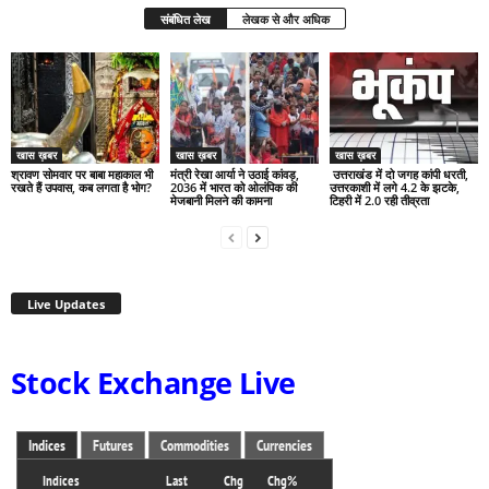
संबंधित लेख
लेखक से और अधिक
खास ख़बर
खास ख़बर
खास ख़बर
श्रावण सोमवार पर बाबा महाकाल भी
मंत्री रेखा आर्या ने उठाई कांवड़,
उत्तराखंड में दो जगह कांपी धरती,
रखते हैं उपवास, कब लगता है भोग?
2036 में भारत को ओलंपिक की
उत्तरकाशी में लगे 4.2 के झटके,
मेजबानी मिलने की कामना
टिहरी में 2.0 रही तीव्रता
Live Updates
Stock Exchange Live