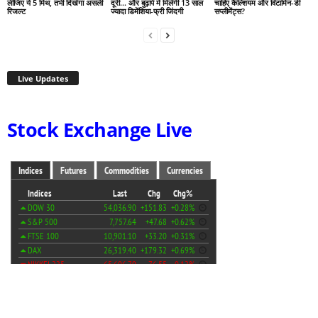
लीजिए ये 5 मिथ, तभी दिखेगा असली
दूरी… और बुढ़ापे में मिलेगी 13 साल
चाहिए कैल्शियम और विटामिन-डी
रिजल्ट
ज्यादा डिमेंशिया-फ्री जिंदगी
सप्लीमेंट्स?
Live Updates
Stock Exchange Live