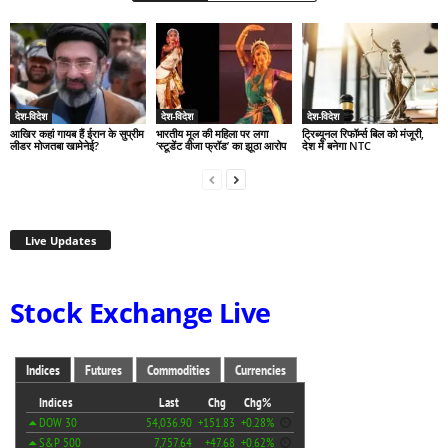
देश-विदेश
देश-विदेश
देश-विदेश
आखिर कहां गायब हैं ईरान के सुप्रीम
भारतीय मूल की महिला पर लगा
ट्रिब्यूनल रिफॉर्म्स बिल को मंजूरी,
लीडर मोजतबा खामेनेई?
‘स्टूडेंट वीजा फ्रॉड’ का झूठा आरोप
देश में बनेगा NTC
Live Updates
Stock Exchange Live