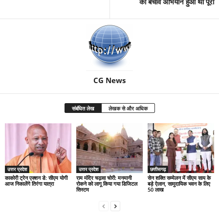
का बचाव अभियान हुआ था पूरा
CG News
संबंधित लेख
लेखक से और अधिक
उत्तर प्रदेश
उत्तर प्रदेश
छत्तीसगढ़
काकोरी ट्रेन एक्शन डे: सीएम योगी
राम मंदिर चढ़ावा चोरी: मनमानी
सेन शक्ति सम्मेलन में सीएम साय के
आज निकालेंगे तिरंगा यात्रा
रोकने को लागू किया गया डिजिटल
बड़े ऐलान, सामुदायिक भवन के लिए
सिस्टम
50 लाख