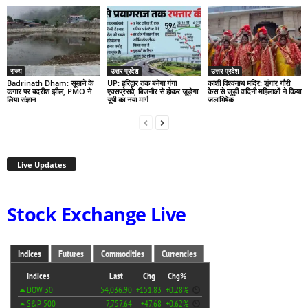
राज्य
उत्तर प्रदेश
उत्तर प्रदेश
Badrinath Dham: सूखने के
UP: हरिद्वार तक बनेगा गंगा
काशी विश्वनाथ मदिर: शृंगार गौरी
कगार पर बदरीश झील, PMO ने
एक्सप्रेसवे, बिजनौर से होकर जुड़ेगा
केस से जुड़ी वादिनी महिलाओं ने किया
लिया संज्ञान
यूपी का नया मार्ग
जलाभिषेक
Live Updates
Stock Exchange Live