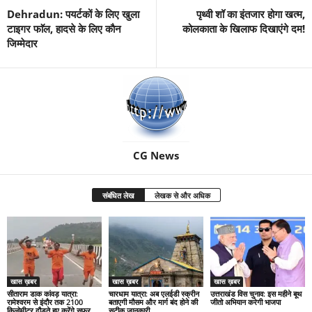
Dehradun: पयर्टकों के लिए खुला
पृथ्वी शॉ का इंतजार होगा खत्म,
टाइगर फाॅल, हादसे के लिए काैन
कोलकाता के खिलाफ दिखाएंगे दम!
जिम्मेदार
CG News
संबंधित लेख
लेखक से और अधिक
खास ख़बर
खास ख़बर
खास ख़बर
सीताराम डाक कांवड़ यात्रा:
चारधाम यात्रा: अब एलईडी स्क्रीन
उत्तराखंड विस चुनाव: इस महीने बूथ
रामेश्वरम से इंदौर तक 2100
बताएगी मौसम और मार्ग बंद होने की
जीतो अभियान करेगी भाजपा
किलोमीटर दौड़ते हुए करेंगे सफर
सटीक जानकारी