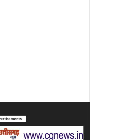
ertisements