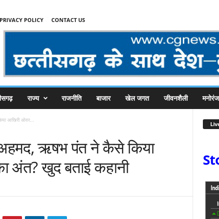
PRIVACY POLICY
CONTACT US
तीसगढ़
राज्य
राजनीति
बाजार
खेल जगत
जीवनशैली
मनोरं
 किया आखिरी ओवर...
Liv
 अहमद, ऋषभ पंत ने कैसे किया
St
ा अंत? खुद बताई कहानी