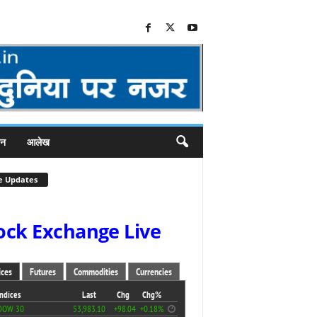
जन
आलेख
e Updates
ock Exchange Live