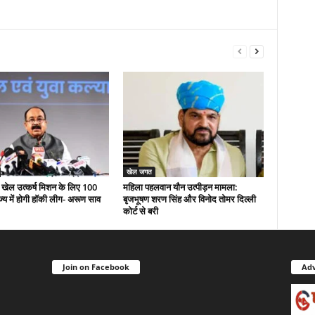
खेल जगत
री खेल उत्कर्ष मिशन के लिए 100
महिला पहलवान यौन उत्पीड़न मामला:
ज्य में होगी हॉकी लीग- अरूण साव
बृजभूषण शरण सिंह और विनोद तोमर दिल्ली
कोर्ट से बरी
Join on Facebook
Adv