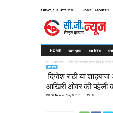
FRIDAY, AUGUST 7, 2026
HOME
ABOUT US
C
G
HOME
खास ख़बर
देश-विदेश
छत्
N
e
होम
खेल जगत
दिग्वेश राठी या शाहबाज अहमद, ऋषभ पंत ने कैसे
w
खेल जगत
s
दिग्वेश राठी या शाहबाज
आखिरी ओवर की पहेली क
द्वारा
CG News
-
May 8, 2026
0