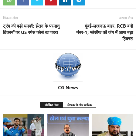
पिछला लेख
अगला लेख
ट्रंप की बड़ी धमकी; ईरान के परमाणु
मुंबई-लखनऊ बाहर, RCB बनी
ठिकानों पर US स्पेस फोर्स का पहरा
नंबर-1; प्लेऑफ की जंग में आया बड़ा
ट्विस्ट
CG News
संबंधित लेख
लेखक से और अधिक