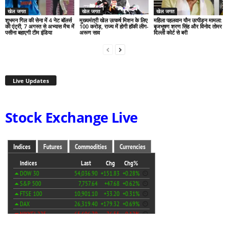
खेल जगत
खेल जगत
खेल जगत
शुभमन गिल की सेना में 4 नेट बॉलर्स
मुख्यमंत्री खेल उत्कर्ष मिशन के लिए
महिला पहलवान यौन उत्पीड़न मामला:
की एंट्री, 7 अगस्त से अभ्यास मैच में
100 करोड़, राज्य में होगी हॉकी लीग-
बृजभूषण शरण सिंह और विनोद तोमर
पसीना बहाएगी टीम इंडिया
अरूण साव
दिल्ली कोर्ट से बरी
Live Updates
Stock Exchange Live