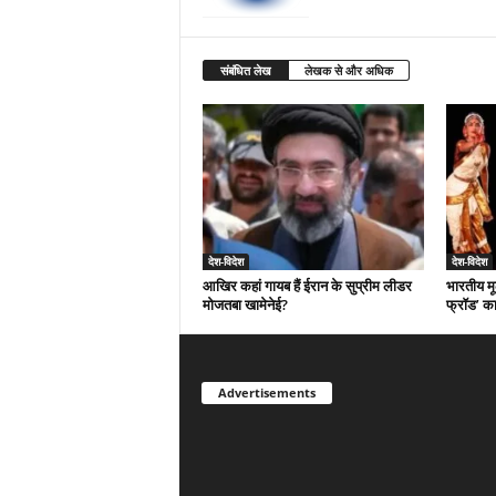
संबंधित लेख
लेखक से और अधिक
देश-विदेश
देश-विदेश
आखिर कहां गायब हैं ईरान के सुप्रीम लीडर
भारतीय मू
मोजतबा खामेनेई?
फ्रॉड’ क
Advertisements