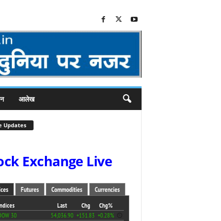
जन
आलेख
e Updates
ock Exchange Live