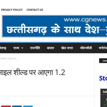
PRIVACY POLICY
CONTACT US
तीसगढ़
राज्य
राजनीति
बाजार
खेल जगत
जीवनशैली
मनोरं
ट्रिलियन डॉलर का...
Liv
मिसाइल शील्ड पर आएगा 1.2
St