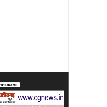
ertisements