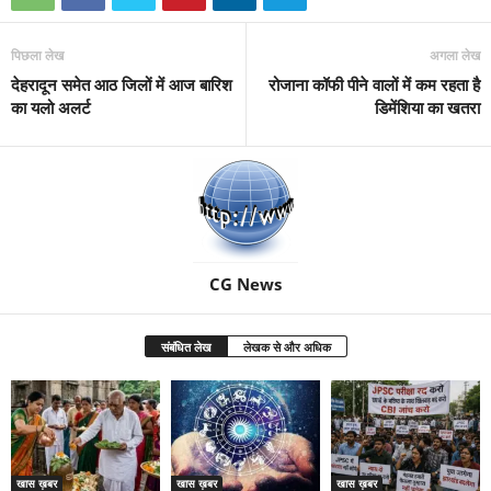
पिछला लेख
अगला लेख
देहरादून समेत आठ जिलों में आज बारिश
रोजाना कॉफी पीने वालों में कम रहता है
का यलो अलर्ट
डिमेंशिया का खतरा
CG News
संबंधित लेख
लेखक से और अधिक
खास ख़बर
खास ख़बर
खास ख़बर