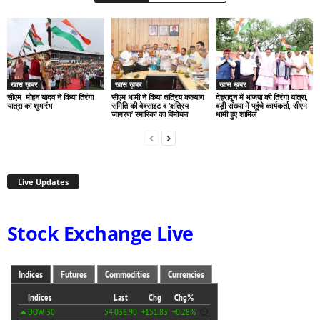
खास ख़बर
खास ख़बर
खास ख़बर
सीएम मोहन यादव ने किया तिरंगा
सीएम धामी ने किया क्षत्रिय कल्याण
देहरादून में भाजपा की तिरंगा यात्रा,
यात्रा का शुभारंभ
समिति की वेबसाइट व ‘क्षत्रिय
बड़ी संख्या में पहुंचे कार्यकर्ता, सीएम
जागरण’ स्मारिका का विमोचन
धामी हुए शामिल
Live Updates
Stock Exchange Live