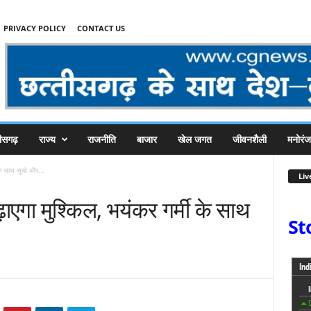
PRIVACY POLICY
CONTACT US
तीसगढ़
राज्य
राजनीति
बाजार
खेल जगत
जीवनशैली
मनोरं
 के साथ सूखे और...
Liv
़ाएगा मुश्किल, भयंकर गर्मी के साथ
St