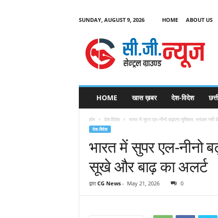
SUNDAY, AUGUST 9, 2026
HOME
ABOUT US
C
G
HOME
खास ख़बर
देश-विदेश
छत्
N
e
होम
देश-विदेश
भारत में सुपर एल-नीनो बढ़ाएगा मुश्किल, भयंकर गर्मी
w
देश-विदेश
s
भारत में सुपर एल-नीनो बढ
सूखे और बाढ़ का अलर्ट
द्वारा
CG News
-
May 21, 2026
0