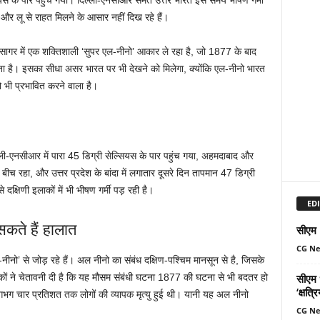
्सियस के पार पहुंच गया। दिल्ली-एनसीआर समेत उत्तर भारत इस समय भीषण गर्मी
मी और लू से राहत मिलने के आसार नहीं दिख रहे हैं।
महासागर में एक शक्तिशाली ‘सुपर एल-नीनो’ आकार ले रहा है, जो 1877 के बाद
 है। इसका सीधा असर भारत पर भी देखने को मिलेगा, क्योंकि एल-नीनो भारत
 भी प्रभावित करने वाला है।
ल्ली-एनसीआर में पारा 45 डिग्री सेल्सियस के पार पहुंच गया, अहमदाबाद और
े बीच रहा, और उत्तर प्रदेश के बांदा में लगातार दूसरे दिन तापमान 47 डिग्री
 दक्षिणी इलाकों में भी भीषण गर्मी पड़ रही है।
EDI
कते हैं हालात
सीएम म
CG N
-नीनो’ से जोड़ रहे हैं। अल नीनो का संबंध दक्षिण-पश्चिम मानसून से है, जिसके
सीएम ध
िकों ने चेतावनी दी है कि यह मौसम संबंधी घटना 1877 की घटना से भी बदतर हो
‘क्षत्
ग चार प्रतिशत तक लोगों की व्यापक मृत्यु हुई थी। यानी यह अल नीनो
CG N