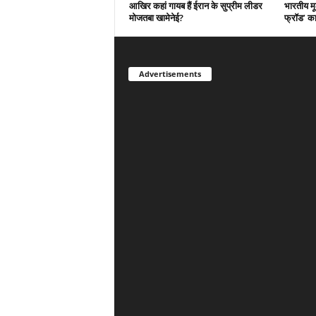
आखिर कहां गायब हैं ईरान के सुप्रीम लीडर
भारतीय मू
मोजतबा खामेनेई?
फ्रॉड’ क
Advertisements