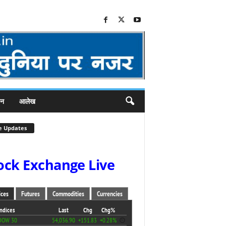
जन
आलेख
e Updates
ock Exchange Live