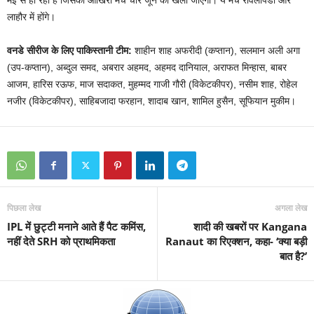
मई से हो रही है जिसका आखिरी मैच चार जून को खेला जाएगा। ये मैच रावलपिंडी और
लाहौर में होंगे।
वनडे सीरीज के लिए पाकिस्तानी टीम:
शाहीन शाह अफरीदी (कप्तान), सलमान अली अगा
(उप-कप्तान), अब्दुल समद, अबरार अहमद, अहमद दानियाल, अराफत मिन्हास, बाबर
आजम, हारिस रऊफ, माज सदाकत, मुहम्मद गाजी गौरी (विकेटकीपर), नसीम शाह, रोहेल
नजीर (विकेटकीपर), साहिबजादा फरहान, शादाब खान, शामिल हुसैन, सूफियान मुकीम।
पिछला लेख
अगला लेख
IPL में छुट्टी मनाने आते हैं पैट कमिंस,
शादी की खबरों पर Kangana
नहीं देते SRH को प्राथमिकता
Ranaut का रिएक्शन, कहा- ‘क्या बड़ी
बात है?’