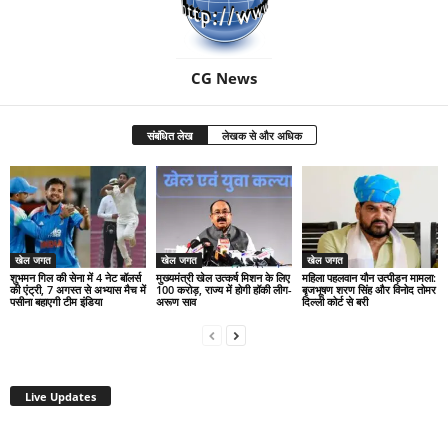
CG News
संबंधित लेख
लेखक से और अधिक
खेल जगत
खेल जगत
खेल जगत
शुभमन गिल की सेना में 4 नेट बॉलर्स
मुख्यमंत्री खेल उत्कर्ष मिशन के लिए
महिला पहलवान यौन उत्पीड़न मामला:
की एंट्री, 7 अगस्त से अभ्यास मैच में
100 करोड़, राज्य में होगी हॉकी लीग-
बृजभूषण शरण सिंह और विनोद तोमर
पसीना बहाएगी टीम इंडिया
अरूण साव
दिल्ली कोर्ट से बरी
Live Updates