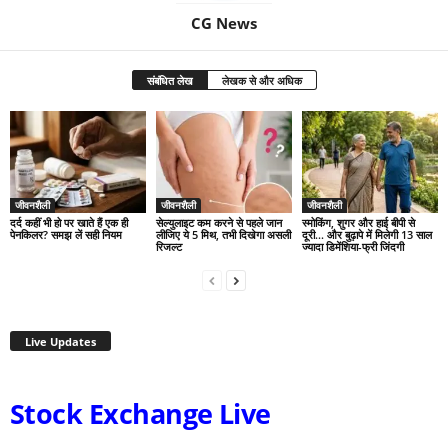
CG News
संबंधित लेख
लेखक से और अधिक
जीवनशैली
जीवनशैली
जीवनशैली
दर्द कहीं भी हो पर खाते हैं एक ही
सेल्युलाइट कम करने से पहले जान
स्मोकिंग, शुगर और हाई बीपी से
पेनकिलर? समझ लें सही नियम
लीजिए ये 5 मिथ, तभी दिखेगा असली
दूरी… और बुढ़ापे में मिलेगी 13 साल
रिजल्ट
ज्यादा डिमेंशिया-फ्री जिंदगी
Live Updates
Stock Exchange Live