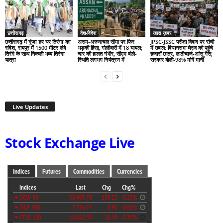
छत्तीसगढ़
देश-विदेश
खास ख़बर
छत्तीसगढ़ में गूंजा ‘हर घर तिरंगा’ का
असम-अरुणाचल सीमा पर फिर
JPSC-JSSC परीक्षा विवाद पर रांची
संदेश, रायपुर में 1500 मीटर लंबे
भड़की हिंसा, गोलीबारी में 18 घायल;
में उबाल: विधानसभा घेराव को पहुंचे
तिरंगे के साथ निकली भव्य तिरंगा
चार की हालत गंभीर, सीएम बोले-
हजारों छात्र, लाठीचार्ज-आंसू गैस;
यात्रा
स्थिति लगभग नियंत्रण में
सरकार बोली-98% मांगें मानीं
Live Updates
Stock Exchange Live