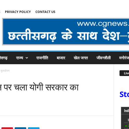
S
PRIVACY POLICY
CONTACT US
तीसगढ़
राज्य
राजनीति
बाजार
खेल जगत
जीवनशैली
मनोरं
 बुलडोजर
Liv
न पर चला योगी सरकार का
St