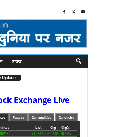
जन
आलेख
e Updates
ock Exchange Live