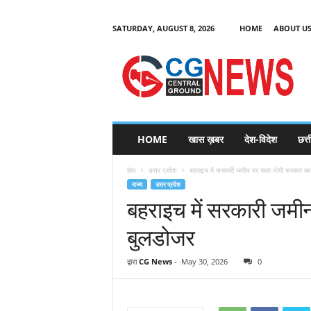
SATURDAY, AUGUST 8, 2026
HOME
ABOUT U
C
G
HOME
खास ख़बर
देश-विदेश
छत्
N
e
होम
उत्तर प्रदेश
बहराइच में सरकारी जमीन पर चला योगी सरकार का
w
राज्य
उत्तर प्रदेश
s
बहराइच में सरकारी जमी
बुलडोजर
द्वारा
CG News
-
May 30, 2026
0